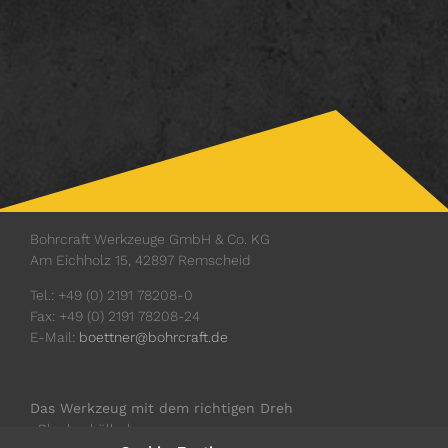
Bohrcraft Werkzeuge GmbH & Co. KG
Am Eichholz 15, 42897 Remscheid
Tel.: +49 (0) 2191 78208-0
Fax: +49 (0) 2191 78208-24
E-Mail:
boettner@bohrcraft.de
Das Werkzeug mit dem richtigen Dreh
∙ Blechschälbohrer